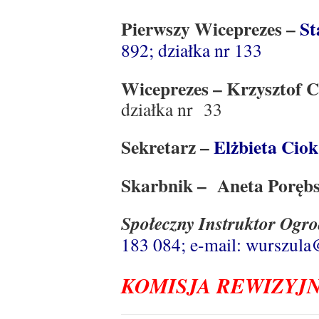
Pierwszy Wiceprezes –
St
892; działka nr 133
Wiceprezes – Krzysztof
działka nr 33
Sekretarz –
Elżbieta Cio
Skarbnik – Aneta Poręb
Społeczny Instruktor Ogr
183 084; e-mail: wurszula@i
KOMISJA REWIZYJ