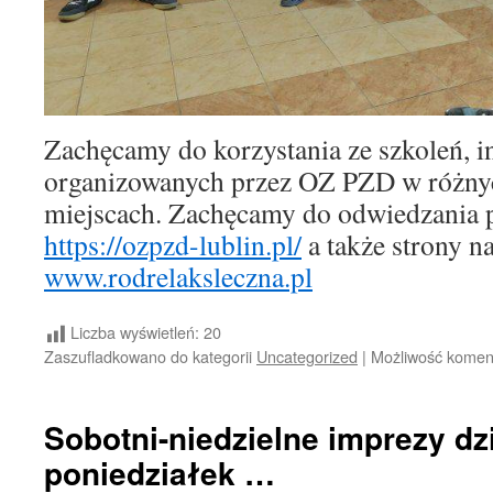
Zachęcamy do korzystania ze szkoleń, in
organizowanych przez OZ PZD w różnyc
miejscach. Zachęcamy do odwiedzania
https://ozpzd-lublin.pl/
a także strony n
www.rodrelaksleczna.pl
Liczba wyświetleń:
20
Zaszufladkowano do kategorii
Uncategorized
|
Możliwość kome
Sobotni-niedzielne imprezy dz
poniedziałek …