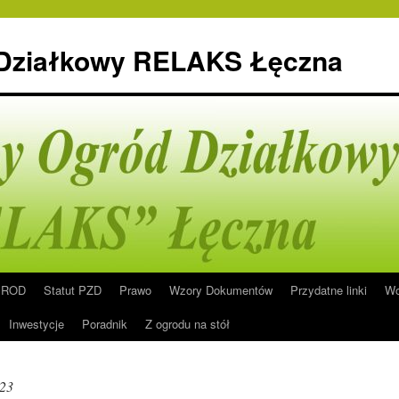
 Działkowy RELAKS Łęczna
n ROD
Statut PZD
Prawo
Wzory Dokumentów
Przydatne linki
Wo
Inwestycje
Poradnik
Z ogrodu na stół
023