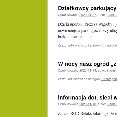
Działkowcy parkujący 
Opublikowano
2023-11-27
,
autor:
Stanis
Dzięki uporowi Prezesa Wątroby i
nowe miejsca parkingowe przy ulicy
brak miejsca na auto.
Zaszufladkowano do kategorii
Uncategor
W nocy nasz ogród „z
Opublikowano
2023-11-18
,
autor:
Stanis
Zaszufladkowano do kategorii
Uncategor
Informacja dot. sieci
Opublikowano
2023-11-18
,
autor:
Stanis
Zarząd ROD Relaks informuje, że n