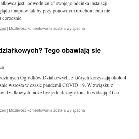
łkowca jest „odwodnienie” swojego odcinka instalacji
glądu i napraw tak by przy ponownym uruchomieniu nie
a corocznie.
Informacja
ized
|
Możliwość komentowania
została wyłączona
dot.
sieci
wodociągowej.
działkowych? Tego obawiają się
ław
 Rodzinnych Ogródków Działkowych, z których korzystają około 4
acznie wzrosła w czasie pandemii COVID-19. W związku z
 działkowych może być jednak zagrożona likwidacją. O co
Likwidacja
ized
|
Możliwość komentowania
została wyłączona
ogródków
działkowych?
Tego
obawiają
się