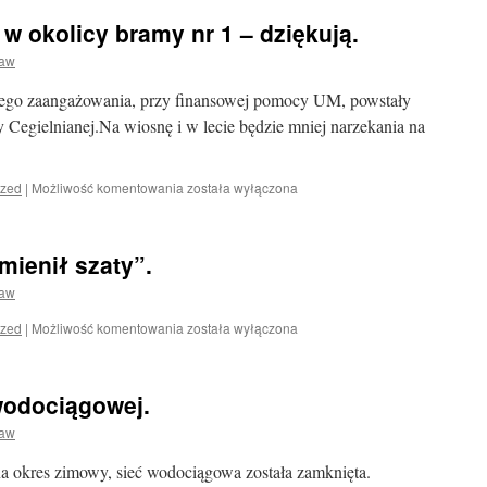
w okolicy bramy nr 1 – dziękują.
ław
 jego zaangażowania, przy finansowej pomocy UM, powstały
 Cegielnianej.Na wiosnę i w lecie będzie mniej narzekania na
Działkowcy
ized
|
Możliwość komentowania
została wyłączona
parkujący
w
okolicy
mienił szaty”.
bramy
nr
ław
1
–
W
ized
|
Możliwość komentowania
została wyłączona
dziękują.
nocy
nasz
ogród
 wodociągowej.
„zmienił
szaty”.
ław
a okres zimowy, sieć wodociągowa została zamknięta.