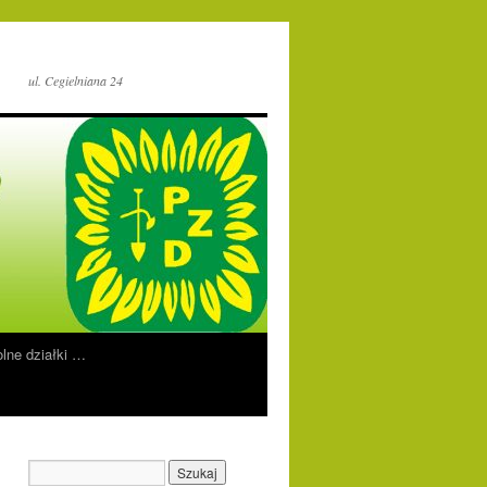
ul. Cegielniana 24
lne działki …