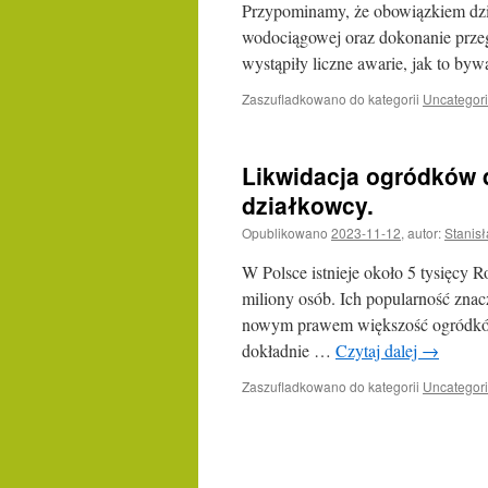
Przypominamy, że obowiązkiem dzia
wodociągowej oraz dokonanie prze
wystąpiły liczne awarie, jak to byw
Zaszufladkowano do kategorii
Uncategor
Likwidacja ogródków 
działkowcy.
Opublikowano
2023-11-12
,
autor:
Stanis
W Polsce istnieje około 5 tysięcy
miliony osób. Ich popularność zn
nowym prawem większość ogródków
dokładnie …
Czytaj dalej
→
Zaszufladkowano do kategorii
Uncategor