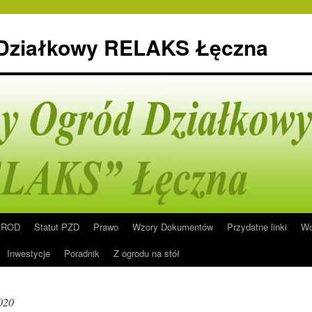
 Działkowy RELAKS Łęczna
n ROD
Statut PZD
Prawo
Wzory Dokumentów
Przydatne linki
Wo
Inwestycje
Poradnik
Z ogrodu na stół
020