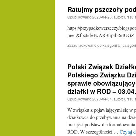
Ratujmy pszczoły po
Opublikowano
2020-04-26
,
autor:
Urszul
https://przypadkowerzeczy.blogspo
m=1&fbclid=IwAR3Irprbi6iIUG
Zaszufladkowano do kategorii
Uncategor
Polski Związek Dział
Polskiego Związku Dzi
sprawie obowiązujący
działki w ROD – 03.04
Opublikowano
2020-04-04
,
autor:
Urszul
W związku z pojawiającymi się w p
działkowca do przebywania na dzi
brak jest podstaw dla formułowani
ROD. W szczególności …
Czytaj d