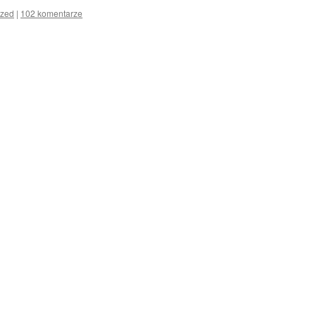
ized
|
102 komentarze