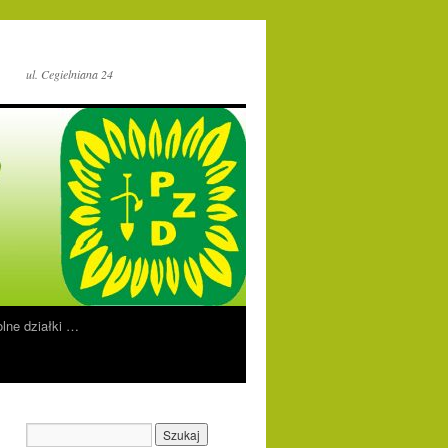
ul. Cegielniana 24
lne działki …