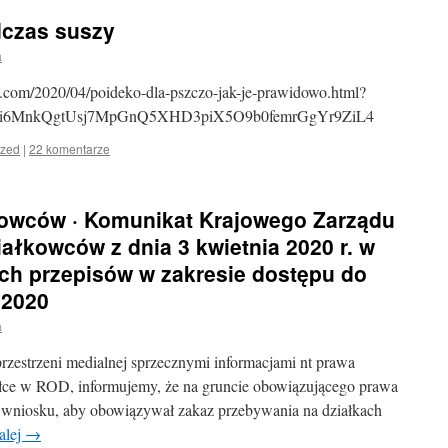
dczas suszy
a
t.com/2020/04/poideko-dla-pszczo-jak-je-prawidowo.html?
Z-i6MnkQgtUsj7MpGnQ5XHD3piX5O9b0femrGgYr9ZiL4
ized
|
22 komentarze
kowców · Komunikat Krajowego Zarządu
ałkowców z dnia 3 kwietnia 2020 r. w
ch przepisów w zakresie dostępu do
.2020
a
rzestrzeni medialnej sprzecznymi informacjami nt prawa
ałce w ROD, informujemy, że na gruncie obowiązującego prawa
a wniosku, aby obowiązywał zakaz przebywania na działkach
alej
→