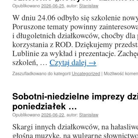
Opublikowano
2026-06-25
,
autor:
Stanisław
W dniu 24.06 odbyło się szkolenie now
Poruszone tematy powinny zainteresow
i długoletnich działkowców, choćby dla
korzystania z ROD. Dziękujemy przed
Lublinie za wykład i prezentacje. Zach
szkoleń, …
Czytaj dalej
→
Zaszufladkowano do kategorii
Uncategorized
|
Możliwość kome
Sobotni-niedzielne imprezy dz
poniedziałek …
Opublikowano
2026-06-22
,
autor:
Stanisław
Skargi innych działkowców, na hałasliw
głośną muzykę, na wulgarne słownictwo,