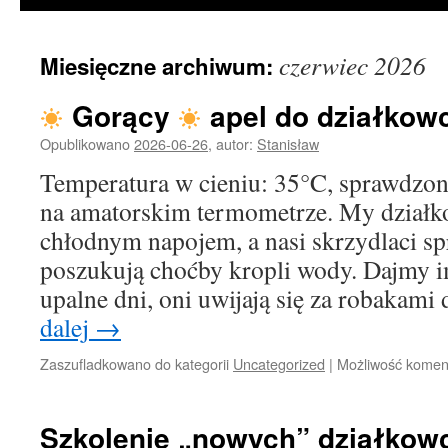
czerwiec 2026
Miesięczne archiwum:
Gorący
apel do działkow
Opublikowano
2026-06-26
,
autor:
Stanisław
Temperatura w cieniu: 35°C, sprawdzon
na amatorskim termometrze. My działk
chłodnym napojem, a nasi skrzydlaci s
poszukują choćby kropli wody. Dajmy i
upalne dni, oni uwijają się za robakam
dalej
→
Zaszufladkowano do kategorii
Uncategorized
|
Możliwość kome
Szkolenie „nowych” działkow