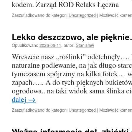
kodem. Zarząd ROD Relaks Łęczna
Zaszufladkowano do kategorii
Uncategorized
|
Możliwość kome
Lekko deszczowo, ale piękni
Opublikowano
2026-06-11
,
autor:
Stanisław
Wreszcie nasz „roślinki” odetchnęły…. 
naturalne podlewanie, na jak długo sta
tymczasem spójrzmy na kilka fotek… wi
zapach….. A do tych pięknych bukietów
ogrodowa.. na taki widok sama ślinka
dalej
→
Zaszufladkowano do kategorii
Uncategorized
|
Możliwość kome
Ważna informacja dot. zbiórk