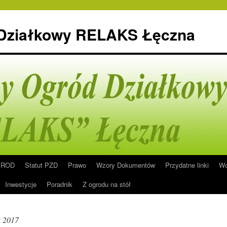
 Działkowy RELAKS Łęczna
n ROD
Statut PZD
Prawo
Wzory Dokumentów
Przydatne linki
Wo
Inwestycje
Poradnik
Z ogrodu na stół
k 2017