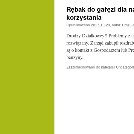
Rębak do gałęzi dla 
korzystania
Opublikowano
2017-10-23
,
autor:
Urszul
Drodzy Działkowcy!! Problemy z uty
rozwiązany. Zarząd zakupił rozdrab
są o kontakt z Gospodarzem lub Pr
benzyny.
Zaszufladkowano do kategorii
Uncategor