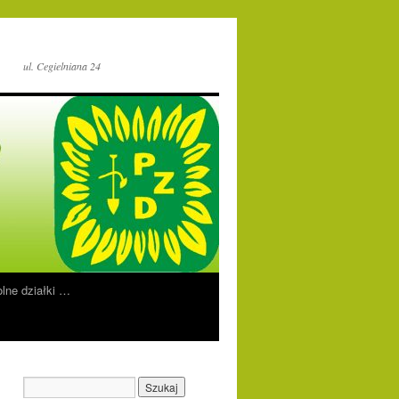
ul. Cegielniana 24
lne działki …