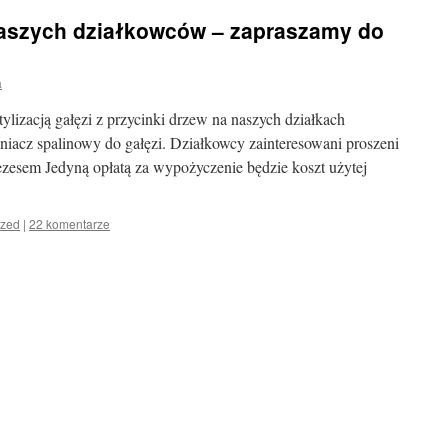
naszych działkowców – zapraszamy do
a
lizacją gałęzi z przycinki drzew na naszych działkach
niacz spalinowy do gałęzi. Działkowcy zainteresowani proszeni
ezesem Jedyną opłatą za wypożyczenie będzie koszt użytej
ized
|
22 komentarze