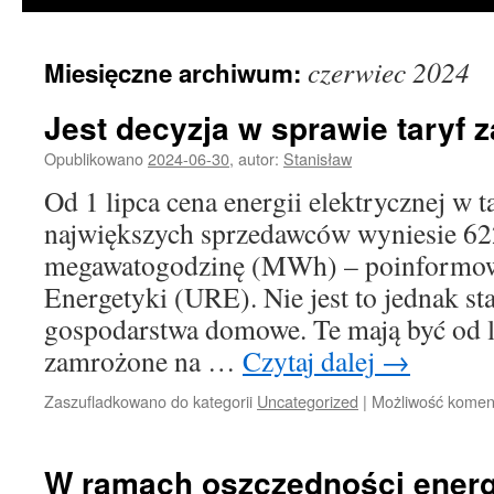
czerwiec 2024
Miesięczne archiwum:
Jest decyzja w sprawie taryf 
Opublikowano
2024-06-30
,
autor:
Stanisław
Od 1 lipca cena energii elektrycznej w t
największych sprzedawców wyniesie 622
megawatogodzinę (MWh) – poinformowa
Energetyki (URE). Nie jest to jednak s
gospodarstwa domowe. Te mają być od l
zamrożone na …
Czytaj dalej
→
Zaszufladkowano do kategorii
Uncategorized
|
Możliwość kome
W ramach oszczędności energi