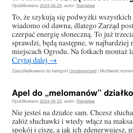
Opublikowano
2024-06-25
,
autor:
Stanisław
To, że szykują się podwyżki wszystkich
wiadomo od dawna, dlatego Zarząd post
czerpać energię słoneczną. To już trzeci
sprawdzi, będą następne, w najbardziej
miejscach Ogrodu. Na fotkach montaż
Czytaj dalej
→
Zaszufladkowano do kategorii
Uncategorized
|
Możliwość kome
Apel do „melomanów” działk
Opublikowano
2024-06-23
,
autor:
Stanisław
Nie jesteś na działce sam. Chcesz słuch
załóż słuchawki i wtedy włącz na maksa.
spokój i ciszę, a jak ich zdenerwujesz,