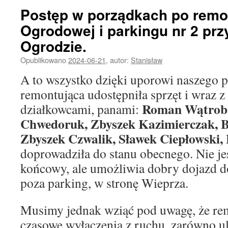
Postęp w porządkach po remon
Ogrodowej i parkingu nr 2 pr
Ogrodzie.
Opublikowano
2024-06-21
,
autor:
Stanisław
A to wszystko dzięki uporowi naszego p
remontująca udostępniła sprzęt i wraz 
Roman Wątroba
działkowcami, panami:
Chwedoruk, Zbyszek Kazimierczak, B
Zbyszek Czwalik, Sławek Ciepłowski,
doprowadziła do stanu obecnego. Nie jes
końcowy, ale umożliwia dobry dojazd do
poza parking, w stronę Wieprza.
Musimy jednak wziąć pod uwagę, że rem
czasowe wyłączenia z ruchu, zarówno ul