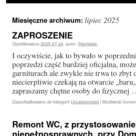
lipiec 2025
Miesięczne archiwum:
ZAPROSZENIE
Opublikowano
2025-07-24
,
autor:
Stanisław
I oczywiście, jak to bywało w poprzedni
poprzedzi część bardziej oficjalna, moż
garniturach ale zwykle nie trwa to zbyt
niecierpliwie czekają na otwarcie „baru
zapraszamy chętne osoby do fizycznej
Zaszufladkowano do kategorii
Uncategorized
|
Możliwość kome
Remont WC, z przystosowanie
niepełnosprawnych, przy Dom