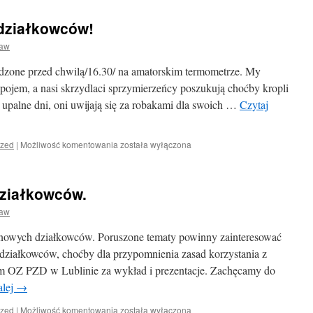
letnie
!!!!
upały.
działkowców!
ław
dzone przed chwilą/16.30/ na amatorskim termometrze. My
pojem, a nasi skrzydlaci sprzymierzeńcy poszukują choćby kropli
upalne dni, oni uwijają się za robakami dla swoich …
Czytaj
ized
|
Możliwość komentowania
została wyłączona
Gorący
apel
ziałkowców.
do
działkowców!
ław
 nowych działkowców. Poruszone tematy powinny zainteresować
 działkowców, choćby dla przypomnienia zasad korzystania z
 OZ PZD w Lublinie za wykład i prezentacje. Zachęcamy do
alej
→
Szkolenie
ized
|
Możliwość komentowania
została wyłączona