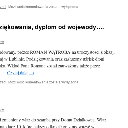
Ważna
ized
|
Możliwość komentowania
została wyłączona
informacja
dot.
zbiórki
dziękowania, dyplom od wojewody….
odpadów
biodegradowanych.
ław
mordowany, prezes ROMAN WĄTROBA na uroczystości z okazji
iaj w Lublinie. Podziękowania oraz zasłużony uścisk dłoni
ka. Wkład Pana Romana został zauważony także przez
go …
Czytaj dalej
→
Srebrna
ized
|
Możliwość komentowania
została wyłączona
odznaka,
podziękowania,
dyplom
od
wojewody….
ław
GRATULUJEMY
!!!
ał zmieniony właz do szamba przy Domu Dzialkowca. Właz
na klucz 10, które należy odkręcić oraz podważyć w