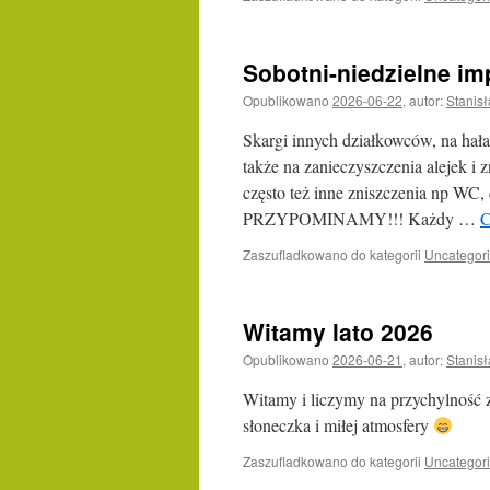
Sobotni-niedzielne im
Opublikowano
2026-06-22
,
autor:
Stanis
Skargi innych działkowców, na hał
także na zanieczyszczenia alejek i 
często też inne zniszczenia np WC,
PRZYPOMINAMY!!! Każdy …
C
Zaszufladkowano do kategorii
Uncategor
Witamy lato 2026
Opublikowano
2026-06-21
,
autor:
Stanis
Witamy i liczymy na przychylność z
słoneczka i miłej atmosfery
Zaszufladkowano do kategorii
Uncategor