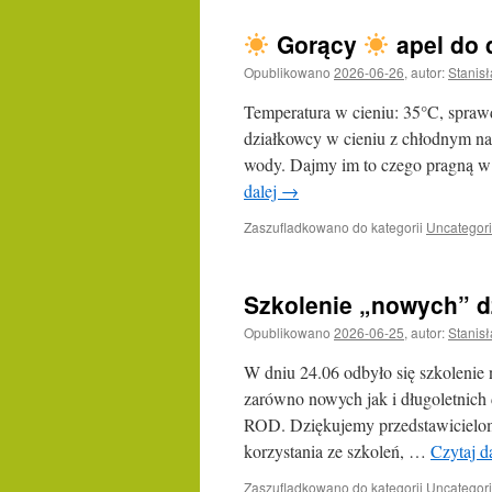
Gorący
apel do 
Opublikowano
2026-06-26
,
autor:
Stanis
Temperatura w cieniu: 35°C, spraw
działkowcy w cieniu z chłodnym na
wody. Dajmy im to czego pragną w 
dalej
→
Zaszufladkowano do kategorii
Uncategor
Szkolenie „nowych” d
Opublikowano
2026-06-25
,
autor:
Stanis
W dniu 24.06 odbyło się szkolenie
zarówno nowych jak i długoletnich
ROD. Dziękujemy przedstawicielom
korzystania ze szkoleń, …
Czytaj d
Zaszufladkowano do kategorii
Uncategor