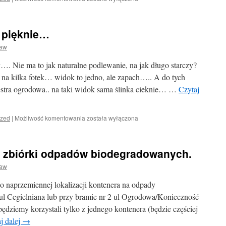
dla
wnoszących
opłaty
 pięknie…
ogrodowe
bezpośrednio
ław
u
skarbniczki
y…. Nie ma to jak naturalne podlewanie, na jak długo starczy?
ROD.
a kilka fotek… widok to jedno, ale zapach….. A do tych
stra ogrodowa.. na taki widok sama ślinka cieknie… …
Czytaj
Lekko
ized
|
Możliwość komentowania
została wyłączona
deszczowo,
ale
pięknie…
. zbiórki odpadów biodegradowanych.
ław
 naprzemiennej lokalizacji kontenera na odpady
 ul Cegielniana lub przy bramie nr 2 ul Ogrodowa/Konieczność
 będziemy korzystali tylko z jednego kontenera (będzie częściej
j dalej
→