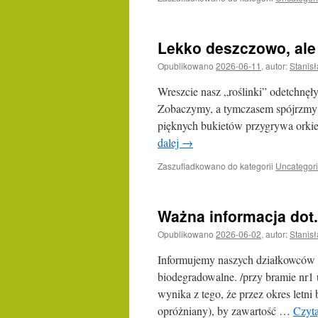
Lekko deszczowo, ale
Opublikowano
2026-06-11
,
autor:
Stanis
Wreszcie nasz „roślinki” odetchnęł
Zobaczymy, a tymczasem spójrzmy n
pięknych bukietów przygrywa orkie
dalej
→
Zaszufladkowano do kategorii
Uncategor
Ważna informacja dot
Opublikowano
2026-06-02
,
autor:
Stanis
Informujemy naszych działkowców o
biodegradowalne. /przy bramie nr1
wynika z tego, że przez okres letni
opróżniany), by zawartość …
Czyta