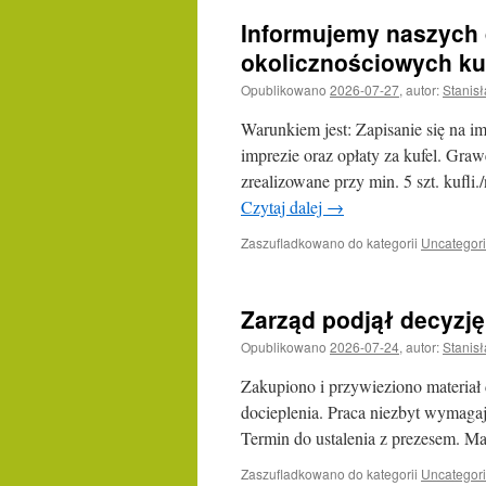
Informujemy naszych 
okolicznościowych kuf
Opublikowano
2026-07-27
,
autor:
Stanis
Warunkiem jest: Zapisanie się na i
imprezie oraz opłaty za kufel. Graw
zrealizowane przy min. 5 szt. kufl
Czytaj dalej
→
Zaszufladkowano do kategorii
Uncategor
Zarząd podjął decyzję
Opublikowano
2026-07-24
,
autor:
Stanis
Zakupiono i przywieziono materiał 
docieplenia. Praca niezbyt wym
Termin do ustalenia z prezesem. Mat
Zaszufladkowano do kategorii
Uncategor