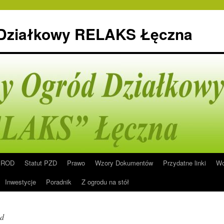
 Działkowy RELAKS Łęczna
n ROD
Statut PZD
Prawo
Wzory Dokumentów
Przydatne linki
Wo
Inwestycje
Poradnik
Z ogrodu na stół
ed