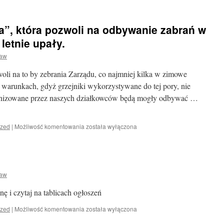
podjął
decyzję
docieplenia
a”, która pozwoli na odbywanie zabrań w
strychu
budynku.
letnie upały.
ław
oli na to by zebrania Zarządu, co najmniej kilka w zimowe
 warunkach, gdyż grzejniki wykorzystywane do tej pory, nie
ganizowane przez naszych działkowców będą mogły odbywać …
Najnowsza
ized
|
Możliwość komentowania
została wyłączona
„inwestycja”,
która
pozwoli
na
odbywanie
ław
zabrań
w
nę i czytaj na tablicach ogłoszeń
zimowe
miesiące
Uwaga
ized
|
Możliwość komentowania
została wyłączona
oraz
impreza