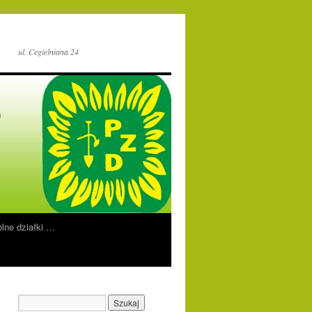
ul. Cegielniana 24
lne działki …