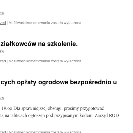
2026
ław
ized
|
Możliwość komentowania
została wyłączona
ziałkowców na szkolenie.
ław
Zapraszamy
ized
|
Możliwość komentowania
została wyłączona
nowych
działkowców
na
ących opłaty ogrodowe bezpośrednio u
szkolenie.
ław
 19.oo Dla sprawniejszej obsługi, prosimy przygotować
ą na tablicach ogłoszeń pod przypisanym kodem. Zarząd ROD
Informacja
ized
|
Możliwość komentowania
została wyłączona