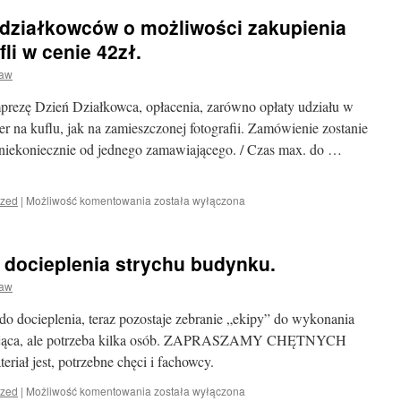
działkowców o możliwości zakupienia
li w cenie 42zł.
ław
mprezę Dzień Działkowca, opłacenia, zarówno opłaty udziału w
er na kuflu, jak na zamieszczonej fotografii. Zamówienie zostanie
i./niekoniecznie od jednego zamawiającego. / Czas max. do …
Informujemy
ized
|
Możliwość komentowania
została wyłączona
naszych
działkowców
o
 docieplenia strychu budynku.
możliwości
zakupienia
ław
okolicznościowych
kufli
do docieplenia, teraz pozostaje zebranie „ekipy” do wykonania
w
agająca, ale potrzeba kilka osób. ZAPRASZAMY CHĘTNYCH
cenie
eriał jest, potrzebne chęci i fachowcy.
42zł.
Zarząd
ized
|
Możliwość komentowania
została wyłączona