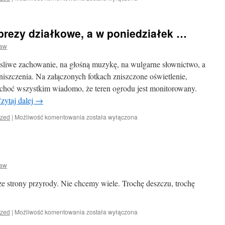
„nowych”
działkowców.
prezy działkowe, a w poniedziałek …
ław
asliwe zachowanie, na głośną muzykę, na wulgarne słownictwo, a
zniszczenia. Na załączonych fotkach zniszczone oświetlenie,
 choć wszystkim wiadomo, że teren ogrodu jest monitorowany.
zytaj dalej
→
Sobotni-
ized
|
Możliwość komentowania
została wyłączona
niedzielne
imprezy
działkowe,
a
w
ław
poniedziałek
…
e strony przyrody. Nie chcemy wiele. Trochę deszczu, trochę
Witamy
ized
|
Możliwość komentowania
została wyłączona
lato