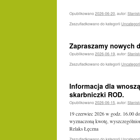
Opublikowano
2026-06-20
,
autor:
Stanis
Zaszufladkowano do kategorii
Uncategor
Zapraszamy nowych d
Opublikowano
2026-06-19
,
autor:
Stanis
Zaszufladkowano do kategorii
Uncategor
Informacja dla wnosz
skarbniczki ROD.
Opublikowano
2026-06-15
,
autor:
Stanis
19 czerwiec 2026 w godz. 16.00 do
wyznaczoną kwotę, wyszczególnion
Relaks Łęczna
Zaszufladkowano do kategorii
Uncategor