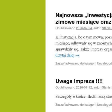
Najnowsza „inwestycj
zimowe miesiące oraz 
Opublikowano
2026-07-24
,
autor:
Stanis
Klimatyzacja, bo o tym mowa, pozw
miesiące, odbywały się w znośnych
sprawdziły się. Także imprezy or
Czytaj dalej
→
Zaszufladkowano do kategorii
Uncategor
Uwaga impreza !!!!
Opublikowano
2026-07-12
,
autor:
Stanis
Szczegóły wkrótce, śledź naszą stro
Zaszufladkowano do kategorii
Uncategor