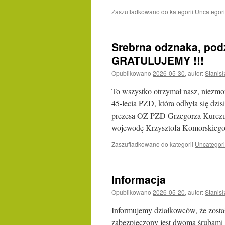
Zaszufladkowano do kategorii
Uncategor
Srebrna odznaka, po
GRATULUJEMY !!!
Opublikowano
2026-05-30
,
autor:
Stanis
To wszystko otrzymał nasz, niez
45-lecia PZD, która odbyła się dzis
prezesa OZ PZD Grzegorza Kurczu
wojewodę Krzysztofa Komorskie
Zaszufladkowano do kategorii
Uncategor
Informacja
Opublikowano
2026-05-20
,
autor:
Stanis
Informujemy działkowców, że zost
zabezpieczony jest dwoma śrubami 