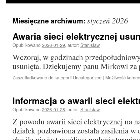
styczeń 2026
Miesięczne archiwum:
Awaria sieci elektrycznej usun
Opublikowano
2026-01-29
,
autor:
Stanisław
Wczoraj, w godzinach przedpołudniowyc
usunięta. Dziękujemy panu Mirkowi za
Zaszufladkowano do kategorii
Uncategorized
|
Możliwość kome
Informacja o awarii sieci elekt
Opublikowano
2026-01-28
,
autor:
Stanisław
Z powodu awarii sieci elektrycznej na 
działek pozbawiona została zasilenia w e
chwilę nie jest możliwe podanie terminu