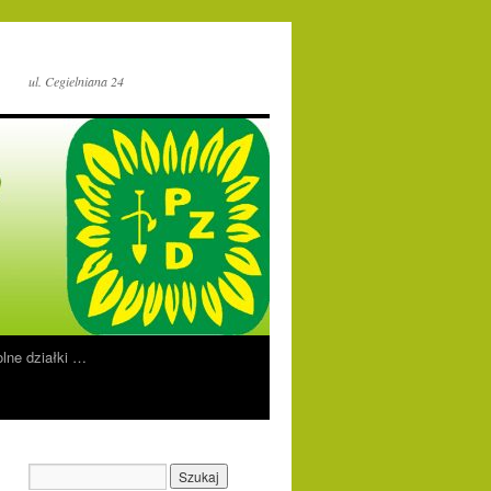
ul. Cegielniana 24
lne działki …