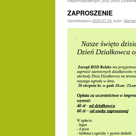
niepełnosprawnych, przy Domu Działkowc
ZAPROSZENIE
Opublikowano
2025-07-24
,
autor:
Stanis