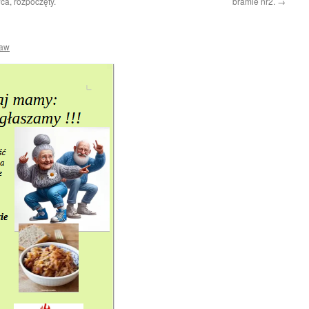
a, rozpoczęty.
bramie nr2.
→
ław