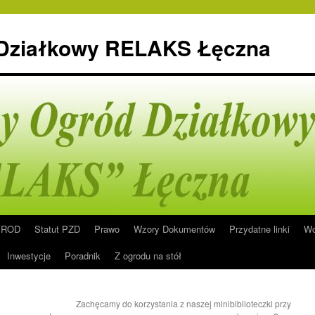
 Działkowy RELAKS Łęczna
n ROD
Statut PZD
Prawo
Wzory Dokumentów
Przydatne linki
Wo
Inwestycje
Poradnik
Z ogrodu na stół
Zachęcamy do korzystania z naszej minibiblioteczki przy