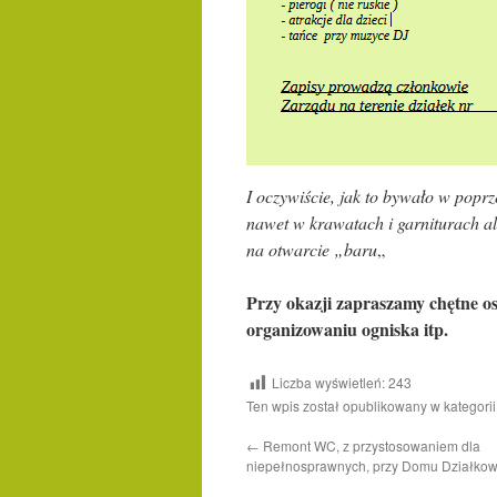
I oczywiście, jak to bywało w poprz
nawet w krawatach i garniturach al
na otwarcie „baru
„
Przy okazji zapraszamy chętne o
organizowaniu ogniska itp.
Liczba wyświetleń:
243
Ten wpis został opublikowany w kategori
←
Remont WC, z przystosowaniem dla
niepełnosprawnych, przy Domu Działkowc