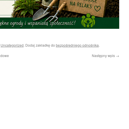
i
Uncategorized
. Dodaj zakładkę do
bezpośredniego odnośnika
.
rodowe
Następny wpis
→