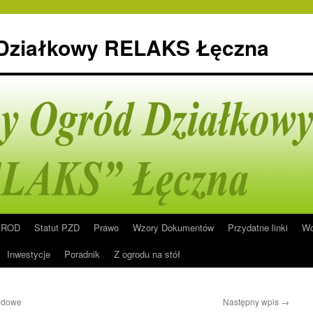
 Działkowy RELAKS Łęczna
n ROD
Statut PZD
Prawo
Wzory Dokumentów
Przydatne linki
Wo
Inwestycje
Poradnik
Z ogrodu na stół
rodowe
Następny wpis
→