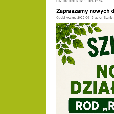
bezpośrednio u skarbniczki ROD.
Zapraszamy nowych d
Opublikowano
2026-06-19
,
autor:
Stanis