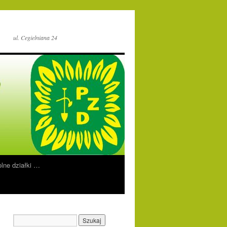
ul. Cegielniana 24
lne działki …