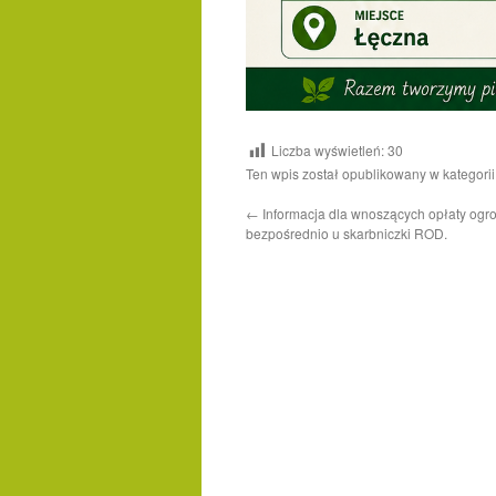
Liczba wyświetleń:
30
Ten wpis został opublikowany w kategori
←
Informacja dla wnoszących opłaty og
bezpośrednio u skarbniczki ROD.