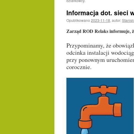
działkowcy.
Informacja dot. sieci
Opublikowano
2023-11-18
,
autor:
Stanis
Zarząd ROD Relaks informuje,
ż
Przypominamy, że obowiązk
odcinka instalacji wodocią
przy ponownym uruchomieniu
corocznie.