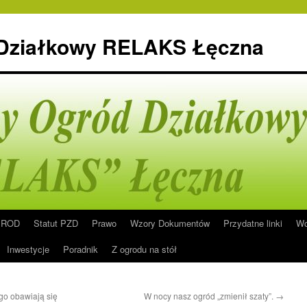
 Działkowy RELAKS Łęczna
n ROD
Statut PZD
Prawo
Wzory Dokumentów
Przydatne linki
Wo
Inwestycje
Poradnik
Z ogrodu na stół
go obawiają się
W nocy nasz ogród „zmienił szaty”.
→