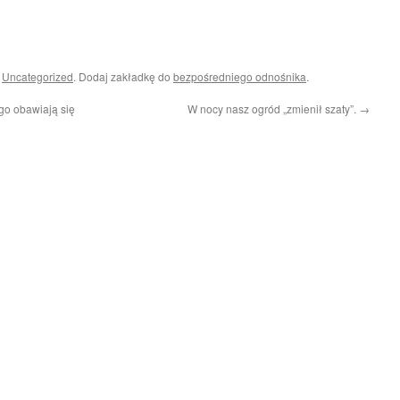
i
Uncategorized
. Dodaj zakładkę do
bezpośredniego odnośnika
.
go obawiają się
W nocy nasz ogród „zmienił szaty”.
→