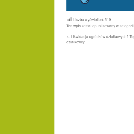
Liczba wyświetleń:
519
Ten wpis został opublikowany w kategori
←
Likwidacja ogródków działkowych? Te
działkowcy.