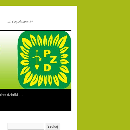
ul. Cegielniana 24
lne działki …