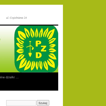
ul. Cegielniana 24
lne działki …