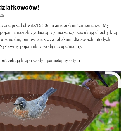
działkowców!
ław
dzone przed chwilą/16.30/ na amatorskim termometrze. My
pojem, a nasi skrzydlaci sprzymierzeńcy poszukują choćby kropli
palne dni, oni uwijają się za robakami dla swoich młodych,
 Wystawmy pojemniki z wodą i uzupełniajmy.
 potrzebują kropli wody , pamiętajmy o tym