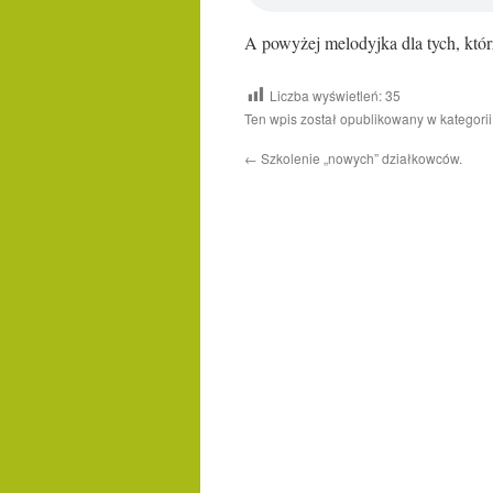
A powyżej melodyjka dla tych, którz
Liczba wyświetleń:
35
Ten wpis został opublikowany w kategori
←
Szkolenie „nowych” działkowców.