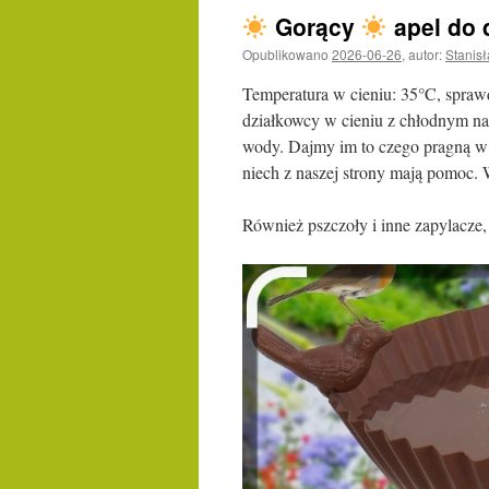
Gorący
apel do 
Opublikowano
2026-06-26
,
autor:
Stanis
Temperatura w cieniu: 35°C, spraw
działkowcy w cieniu z chłodnym na
wody. Dajmy im to czego pragną w u
niech z naszej strony mają pomoc.
Również pszczoły i inne zapylacze,