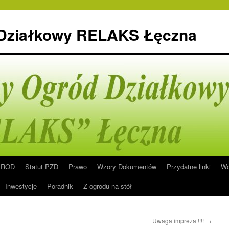
 Działkowy RELAKS Łęczna
n ROD
Statut PZD
Prawo
Wzory Dokumentów
Przydatne linki
Wo
Inwestycje
Poradnik
Z ogrodu na stół
Uwaga impreza !!!!
→