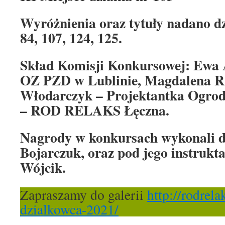
Wyróżnienia oraz tytuły nadano dz
84, 107, 124, 125.
Skład Komisji Konkursowej: Ewa
OZ PZD w Lublinie, Magdalena R
Włodarczyk – Projektantka Ogro
– ROD RELAKS Łęczna.
Nagrody w konkursach wykonali d
Bojarczuk, oraz pod jego instrukt
Wójcik.
Zapraszamy do galerii
http://rodrela
dzialkowca-2021/