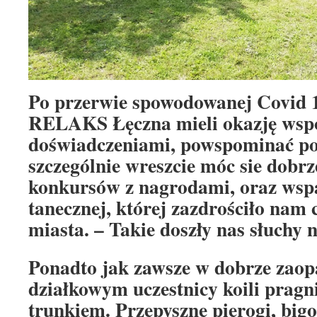
Po przerwie spowodowanej Covid 
RELAKS Łęczna mieli okazję wspól
doświadczeniami, powspominać pop
szczególnie wreszcie móc sie dobr
konkursów z nagrodami, oraz wsp
tanecznej, której zazdrościło nam 
miasta. – Takie doszły nas słuchy n
Ponadto jak zawsze w dobrze zao
działkowym uczestnicy koili pragn
trunkiem. Przepyszne pierogi, bigo