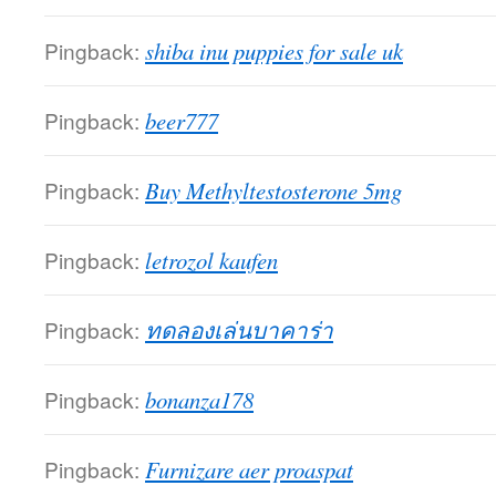
Pingback:
shiba inu puppies for sale uk
Pingback:
beer777
Pingback:
Buy Methyltestosterone 5mg
Pingback:
letrozol kaufen
Pingback:
ทดลองเล่นบาคาร่า
Pingback:
bonanza178
Pingback:
Furnizare aer proaspat