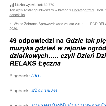
Liczba wyświetleń:
32 770
Ten wpis został opublikowany w kategorii
Uncategorized
. Dodaj
odnośnika
.
←
Walne Zebranie Sprawozdawcze za lata 2019,
ROD RELAK
2020.
49 odpowiedzi na
Gdzie tak pi
muzyka gdzieś w rejonie ogró
działkowych….. czyli Dzień D
RELAKS Łęczna
Pingback:
URL
Pingback:
สล็อตวอเลท
Pingback:
ขายแฟรนไชส์รับทำความสะอาดบ้