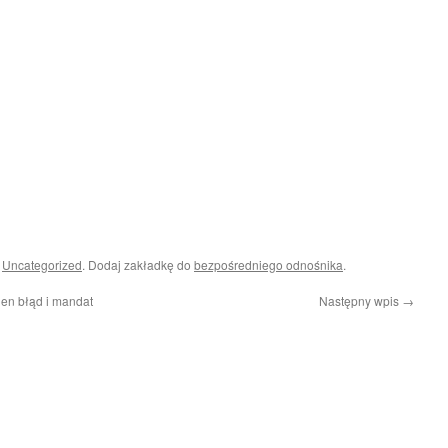
i
Uncategorized
. Dodaj zakładkę do
bezpośredniego odnośnika
.
den błąd i mandat
Następny wpis
→