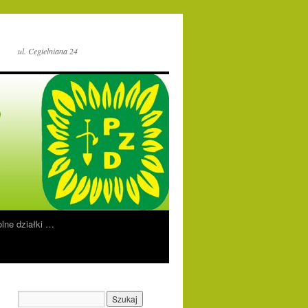
ul. Cegielniana 24
lne działki …