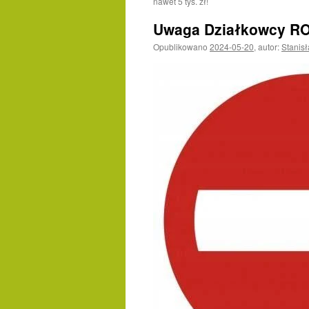
nawet 5 tys. zł!
Uwaga Działkowcy RO
Opublikowano
2024-05-20
,
autor:
Stanis