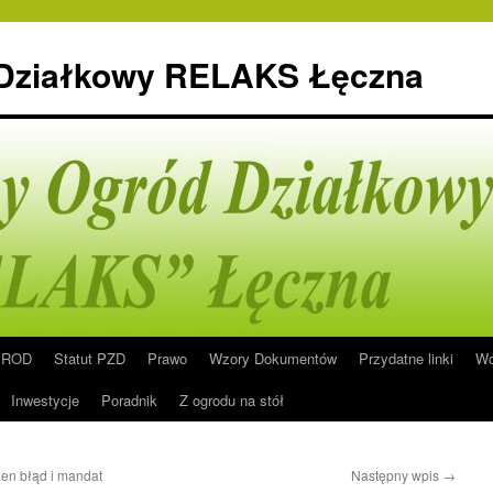
 Działkowy RELAKS Łęczna
n ROD
Statut PZD
Prawo
Wzory Dokumentów
Przydatne linki
Wo
Inwestycje
Poradnik
Z ogrodu na stół
den błąd i mandat
Następny wpis
→