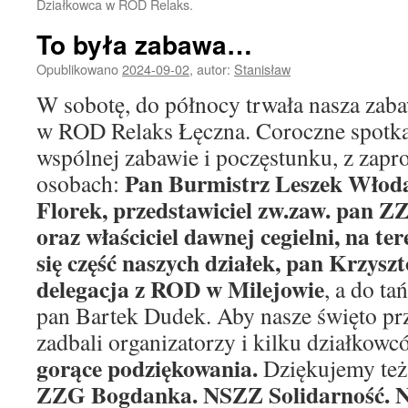
Działkowca w ROD Relaks.
To była zabawa…
Opublikowano
2024-09-02
,
autor:
Stanisław
W sobotę, do północy trwała nasza zab
w ROD Relaks Łęczna. Coroczne spotka
wspólnej zabawie i poczęstunku, z zap
Pan Burmistrz Leszek Włoda
osobach:
Florek, przedstawiciel zw.zaw. pan
oraz właściciel dawnej cegielni, na te
się część naszych działek, pan Krzysz
delegacja z ROD w Milejowie
, a do t
pan Bartek Dudek. Aby nasze święto pr
zadbali organizatorzy i kilku działkowc
gorące podziękowania.
Dziękujemy też
ZZG Bogdanka. NSZZ Solidarność. 