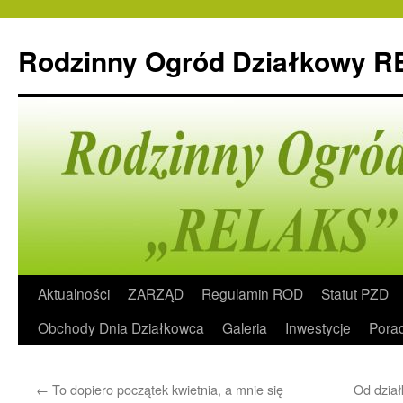
Rodzinny Ogród Działkowy 
Przeskocz
Aktualności
ZARZĄD
Regulamin ROD
Statut PZD
do
Obchody Dnia Działkowca
Galeria
Inwestycje
Pora
treści
←
To dopiero początek kwietnia, a mnie się
Od dział