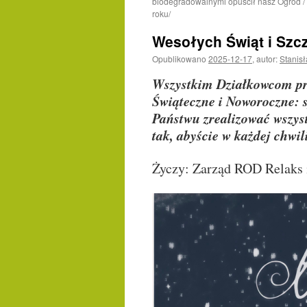
biodegradowalnymi opuścił nasz Ogród / 
roku/
Wesołych Świąt i Sz
Opublikowano
2025-12-17
,
autor:
Stanis
Wszystkim Działkowcom pra
Świąteczne i Noworoczne: 
Państwu zrealizować wszyst
tak, abyście w każdej chwi
Życzy: Zarząd ROD Relaks 