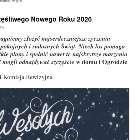
ostatni w tym
częśliwego Nowego Roku 2026
ław
gniemy złożyć najserdeczniejsze życzenia
spokojnych i radosnych Świąt. Niech los pomaga
kie plany i spełnić nawet te najskrytsze marzenia
li mogli odnajdywać szczęście
w domu i Ogrodzie
.
i Komisja Rewizyjna