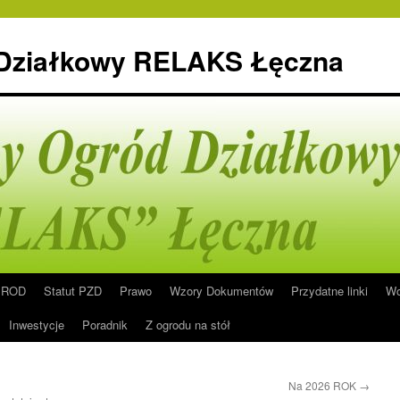
 Działkowy RELAKS Łęczna
n ROD
Statut PZD
Prawo
Wzory Dokumentów
Przydatne linki
Wo
Inwestycje
Poradnik
Z ogrodu na stół
Na 2026 ROK
→