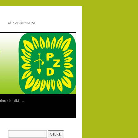
ul. Cegielniana 24
lne działki …