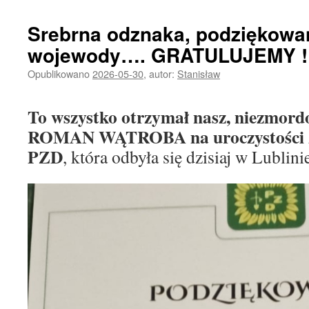
Srebrna odznaka, podziękowa
wojewody…. GRATULUJEMY !!
Opublikowano
2026-05-30
,
autor:
Stanisław
To wszystko otrzymał nasz, niezmord
ROMAN WĄTROBA na uroczystości z o
PZD
, która odbyła się dzisiaj w Lublini