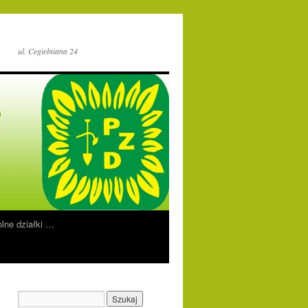
ul. Cegielniana 24
lne działki …