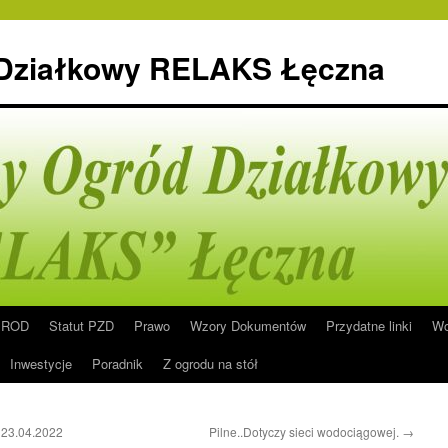
 Działkowy RELAKS Łęczna
n ROD
Statut PZD
Prawo
Wzory Dokumentów
Przydatne linki
Wo
Inwestycje
Poradnik
Z ogrodu na stół
 23.04.2022
Pilne..Dotyczy sieci wodociągowej.
→