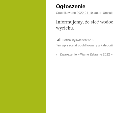
Ogłoszenie
Opublikowano
2022-04-10
,
autor:
Urszul
Informujemy, że sieć wodoc
wycieku.
Liczba wyświetleń:
518
Ten wpis został opublikowany w kategori
←
Zaproszenie – Walne Zebranie 2022 –