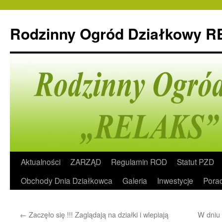
Rodzinny Ogród Działkowy 
Przeskocz
Aktualności
ZARZĄD
Regulamin ROD
Statut PZD
do
Obchody Dnia Działkowca
Galeria
Inwestycje
Pora
treści
←
Zaczęło się !!! Zaglądają na działki i wlepiają
W dniu