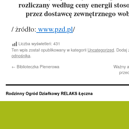
rozliczany według ceny energii sto
przez dostawcę zewnętrznego wo
/ żródło:
www.pzd.pl
/
Liczba wyświetleń:
431
Ten wpis został opublikowany w kategorii
Uncategorized
. Dodaj
odnośnika
.
←
Biblioteczka Plenerowa
Ważny ap
prze
Rodzinny Ogród Działkowy RELAKS Łęczna