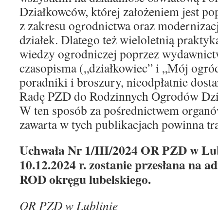
Działkowców, której założeniem jest po
z zakresu ogrodnictwa oraz modernizac
działek. Dlatego też wieloletnią praktyk
wiedzy ogrodniczej poprzez wydawnict
czasopisma („działkowiec” i „Mój ogród
poradniki i broszury, nieodpłatnie dost
Radę PZD do Rodzinnych Ogrodów Dzi
W ten sposób za pośrednictwem organ
zawarta w tych publikacjach powinna tr
Uchwała Nr 1/III/2024 OR PZD w Lubl
10.12.2024 r. zostanie przesłana na a
ROD okręgu lubelskiego.
OR PZD w Lublinie