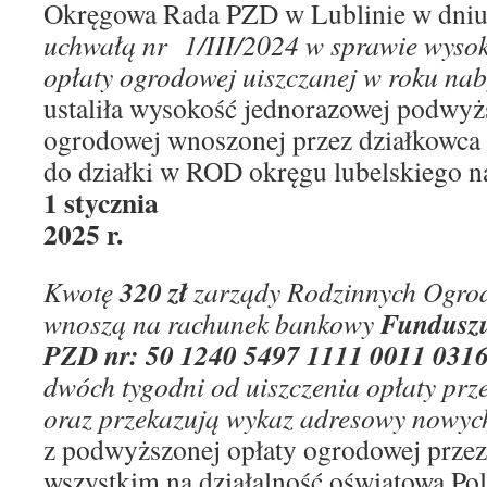
Okręgowa Rada PZD w Lublinie w dniu 
uchwałą nr 1/III/2024 w sprawie wyso
opłaty ogrodowej uiszczanej w roku nab
ustaliła wysokość jednorazowej podwyż
ogrodowej wnoszonej przez działkowca
do działki w ROD okręgu lubelskiego 
1 stycznia
2025 r.
320 zł
Kwotę
zarządy Rodzinnych Ogro
Fundusz
wnoszą na rachunek bankowy
PZD nr: 50 1240 5497 1111 0011 031
dwóch tygodni od uiszczenia opłaty pr
oraz przekazują wykaz adresowy nowyc
z podwyższonej opłaty ogrodowej przez
wszystkim na działalność oświatową Po