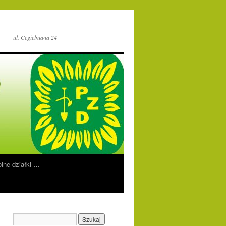
ul. Cegielniana 24
lne działki …