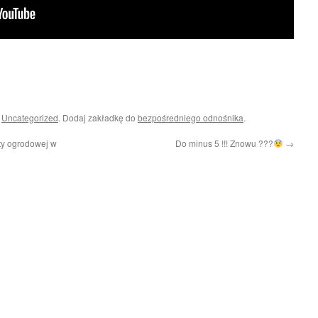
i
Uncategorized
. Dodaj zakładkę do
bezpośredniego odnośnika
.
ty ogrodowej w
Do minus 5 !!! Znowu ???
→