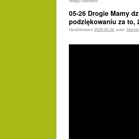
okręgu lubelskim.
05-26 Drogie Mamy dzi
podziękowaniu za to, 
Opublikowano
2025-05-26
,
autor:
Stanis