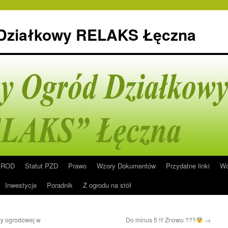
 Działkowy RELAKS Łęczna
n ROD
Statut PZD
Prawo
Wzory Dokumentów
Przydatne linki
Wo
Inwestycje
Poradnik
Z ogrodu na stół
ty ogrodowej w
Do minus 5 !!! Znowu ???
→