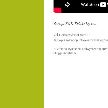
Zarząd ROD Relaks Łęczna
Liczba wyświetleń:
276
Ten wpis został opublikowany w kategori
←
Zmiana wysokości podwyższonej opła
okręgu lubelskim.