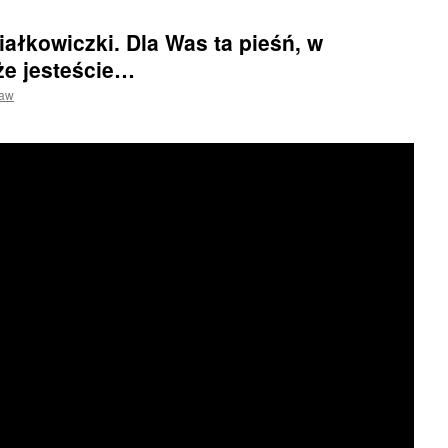
ałkowiczki. Dla Was ta pieśń, w
że jesteście…
ław